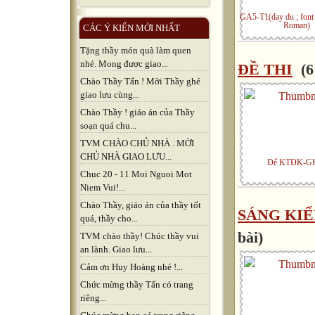
GA5-T1(day du ; fon
Roman)
CÁC Ý KIẾN MỚI NHẤT
Tặng thầy món quà làm quen
nhé. Mong được giao...
ĐỀ THI
(6
Chào Thầy Tấn ! Mời Thầy ghé
giao lưu cùng...
Chào Thầy ! giáo án của Thầy
soạn quá chu...
TVM CHÀO CHỦ NHÀ . MỜI
CHỦ NHÀ GIAO LƯU...
Đế KTĐK-GK
Chuc 20 - 11 Moi Nguoi Mot
Niem Vui!...
Chào Thầy, giáo án của thầy tốt
SÁNG KI
quá, thầy cho...
bài)
TVM chào thầy! Chúc thầy vui
an lành. Giao lưu...
Cảm ơn Huy Hoàng nhé !...
Chức mừng thầy Tấn có trang
riêng...