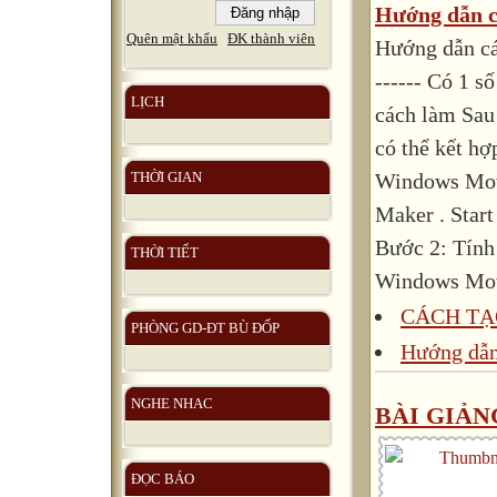
Hướng dẫn cá
Quên mật khẩu
ĐK thành viên
Hướng dẫn các
------ Có 1 s
LỊCH
cách làm Sau
có thể kết hợ
Windows Mov
THỜI GIAN
Maker . Star
Bước 2: Tính 
THỜI TIẾT
Windows Movi
CÁCH TẠ
PHÒNG GD-ĐT BÙ ĐỐP
Hướng dẫn
NGHE NHAC
BÀI GIẢN
ĐỌC BÁO