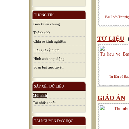
THÔNG TIN
Bài Phép Trừ phạ
Giới thiệu chung
Thành tích
TƯ LIỆU
(
Chia sẻ kinh nghiệm
Lưu giữ kỷ niệm
Hình ảnh hoạt động
Soạn bài trực tuyến
Tư liệu về Bá
SẮP XẾP DỮ LIỆU
Mới nhất
GIÁO ÁN
Tải nhiều nhất
TÀI NGUYÊN DẠY HỌC