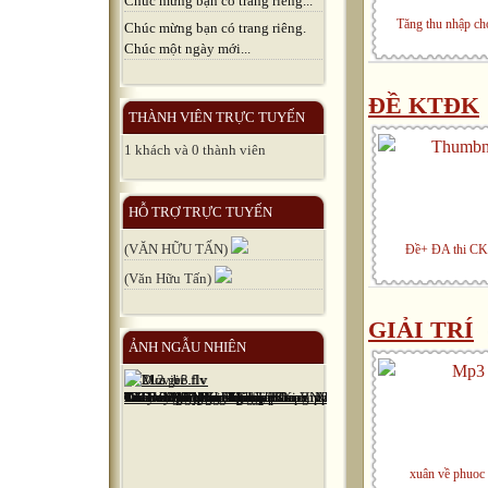
Chúc mừng bạn có trang riêng...
Tăng thu nhập ch
Chúc mừng bạn có trang riêng.
Chúc một ngày mới...
ĐỀ KTĐK
THÀNH VIÊN TRỰC TUYẾN
1 khách và 0 thành viên
HỖ TRỢ TRỰC TUYẾN
(VĂN HỮU TẤN)
Đề+ ĐA thi CK
(Văn Hữu Tấn)
GIẢI TRÍ
ẢNH NGẪU NHIÊN
xuân về phuoc 