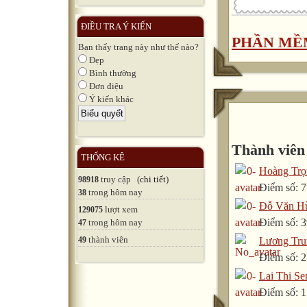
ĐIỀU TRA Ý KIẾN
PHẦN MỀ
Bạn thấy trang này như thế nào?
Đẹp
Bình thường
Đơn điệu
Ý kiến khác
Thành viên 
THỐNG KÊ
Hoàng Trọ
truy cập (
chi tiết
)
98918
Điểm số: 
trong hôm nay
38
Đỗ Văn H
lượt xem
129075
Điểm số: 
trong hôm nay
47
thành viên
49
Lương Tru
Điểm số: 
Lai Thi Se
Điểm số: 